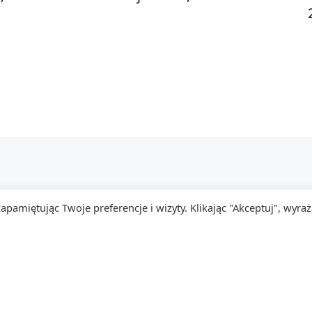
artystka_artystce
pamiętując Twoje preferencje i wizyty. Klikając "Akceptuj", wyra
platforma twórczej wymiany