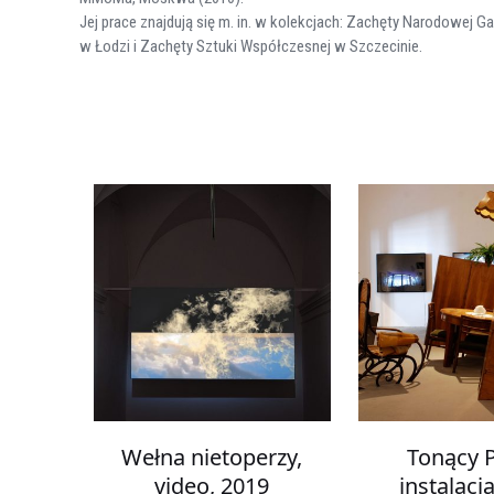
Jej prace znajdują się m. in. w kolekcjach: Zachęty Narodowej 
w Łodzi i Zachęty Sztuki Współczesnej w Szczecinie.
Wełna nietoperzy,
Tonący P
video, 2019
instalacj