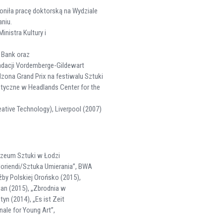
niła pracę doktorską na Wydziale
niu.
nistra Kultury i
 Bank oraz
undacji Vordemberge-Gildewart
na Grand Prix na festiwalu Sztuki
styczne w Headlands Center for the
ative Technology), Liverpool (2007)
uzeum Sztuki w Łodzi
 Moriendi/Sztuka Umierania”, BWA
by Polskiej Orońsko (2015),
wan (2015), „Zbrodnia w
n (2014), „Es ist Zeit
ale for Young Art”,