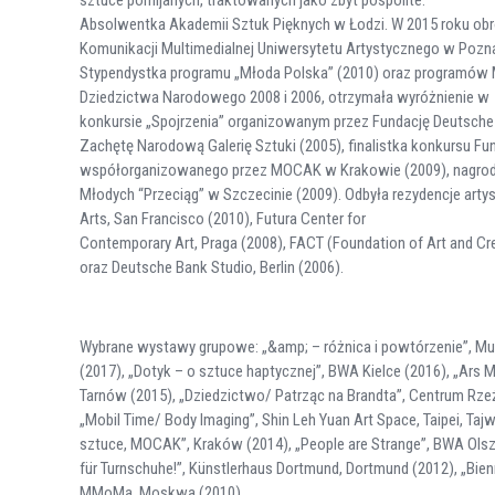
Absolwentka Akademii Sztuk Pięknych w Łodzi. W 2015 roku obro
Komunikacji Multimedialnej Uniwersytetu Artystycznego w Pozna
Stypendystka programu „Młoda Polska” (2010) oraz programów Mi
Dziedzictwa Narodowego 2008 i 2006, otrzymała wyróżnienie w
konkursie „Spojrzenia” organizowanym przez Fundację Deutsche
Zachętę Narodową Galerię Sztuki (2005), finalistka konkursu F
współorganizowanego przez MOCAK w Krakowie (2009), nagrodzo
Młodych “Przeciąg” w Szczecinie (2009). Odbyła rezydencje arty
Arts, San Francisco (2010), Futura Center for
Contemporary Art, Praga (2008), FACT (Foundation of Art and Cre
oraz Deutsche Bank Studio, Berlin (2006).
Wybrane wystawy grupowe: „&amp; – różnica i powtórzenie”, M
(2017), „Dotyk – o sztuce haptycznej”, BWA Kielce (2016), „Ars
Tarnów (2015), „Dziedzictwo/ Patrząc na Brandta”, Centrum Rzeź
„Mobil Time/ Body Imaging”, Shin Leh Yuan Art Space, Taipei, Taj
sztuce, MOCAK”, Kraków (2014), „People are Strange”, BWA Olszty
für Turnschuhe!”, Künstlerhaus Dortmund, Dortmund (2012), „Bienn
MMoMa, Moskwa (2010).