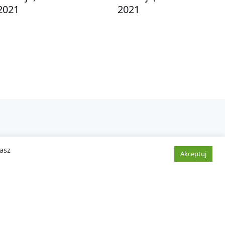
2021
2021
żasz
Akceptuj