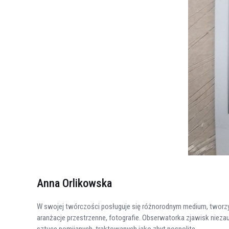
Anna Orlikowska
W swojej twórczości posługuje się różnorodnym medium, tworzy
aranżacje przestrzenne, fotografie. Obserwatorka zjawisk niez
sztuce pomijanych, traktowanych jako zbyt pospolite.